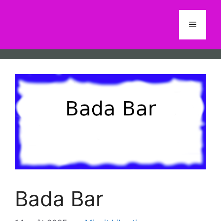
Aller
au
Menu
contenu
Bada Bar