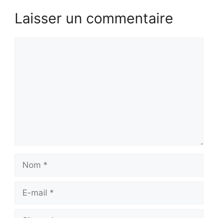
Laisser un commentaire
Commentaire
Nom
E-
mail
Site