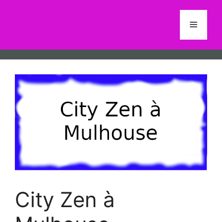
Aller
au
Menu
contenu
City Zen à