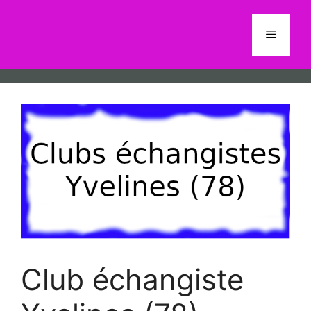
Aller
au
Menu
contenu
Club échangiste