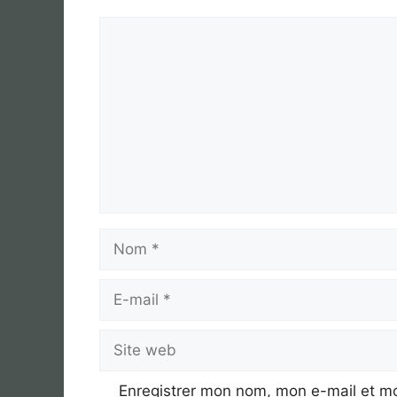
Commentaire
Nom
E-
mail
Site
web
Enregistrer mon nom, mon e-mail et mo