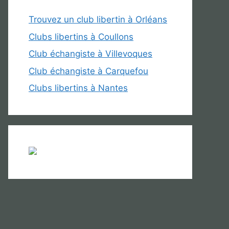
Trouvez un club libertin à Orléans
Clubs libertins à Coullons
Club échangiste à Villevoques
Club échangiste à Carquefou
Clubs libertins à Nantes