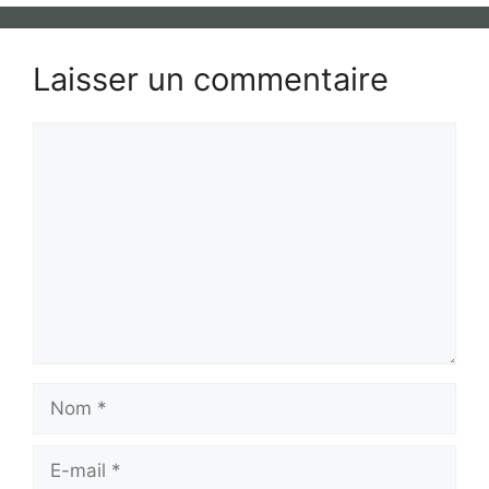
Laisser un commentaire
Commentaire
Nom
E-
mail