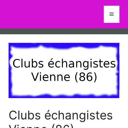
Aller
au
Menu
contenu
Clubs échangistes