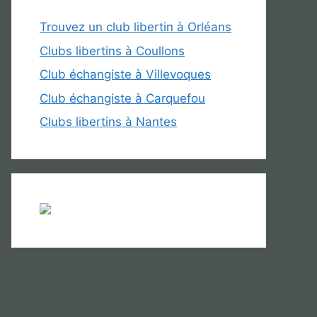
Trouvez un club libertin à Orléans
Clubs libertins à Coullons
Club échangiste à Villevoques
Club échangiste à Carquefou
Clubs libertins à Nantes