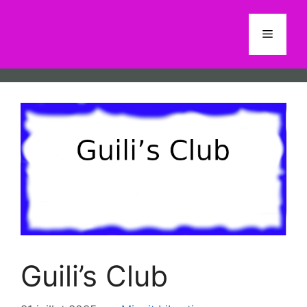
Aller
au
Menu
contenu
Guili’s Club