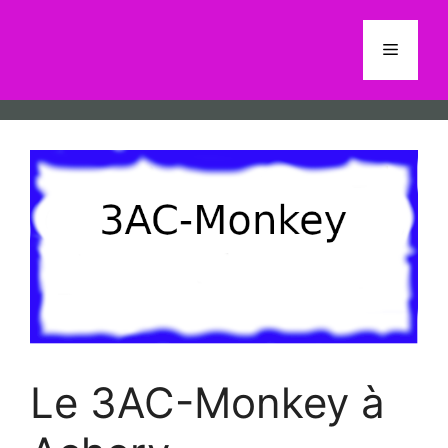
Aller
au
Menu
contenu
Le 3AC-Monkey à