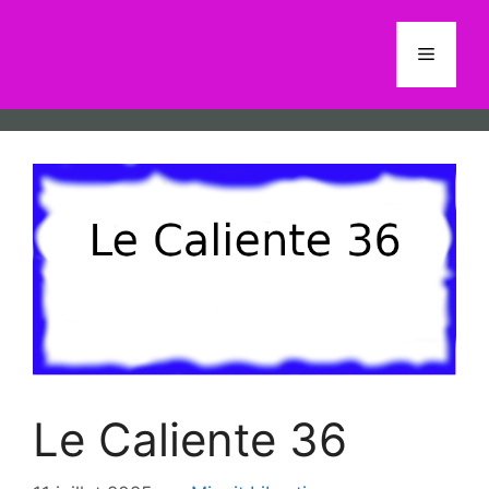
Aller
au
Menu
contenu
Le Caliente 36