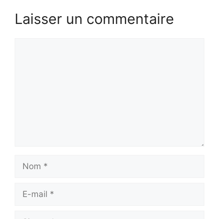
Laisser un commentaire
Commentaire
Nom
E-
mail
Site