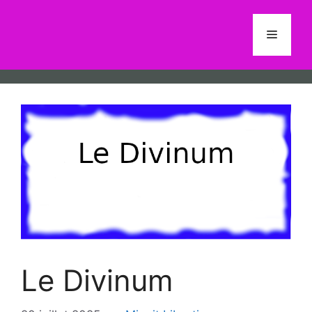
Aller
au
Menu
contenu
Le Divinum