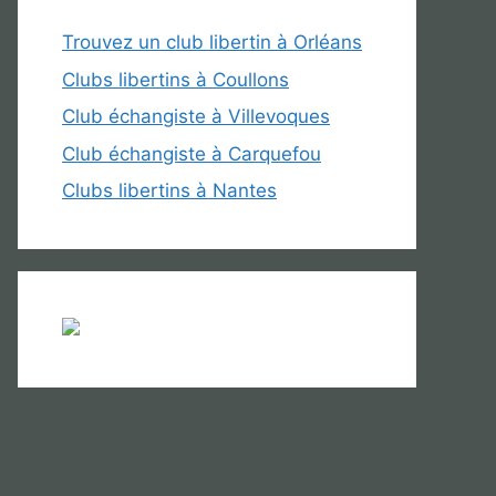
Trouvez un club libertin à Orléans
Clubs libertins à Coullons
Club échangiste à Villevoques
Club échangiste à Carquefou
Clubs libertins à Nantes