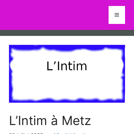
Aller
au
Menu
contenu
L’Intim à Metz