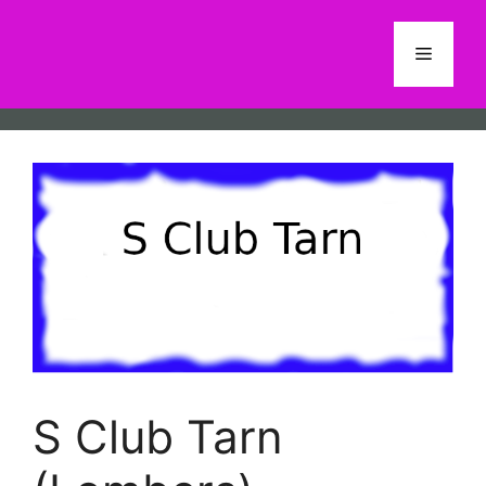
Aller
au
Menu
contenu
S Club Tarn