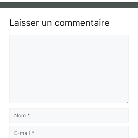
Laisser un commentaire
Commentaire
Nom
E-
mail