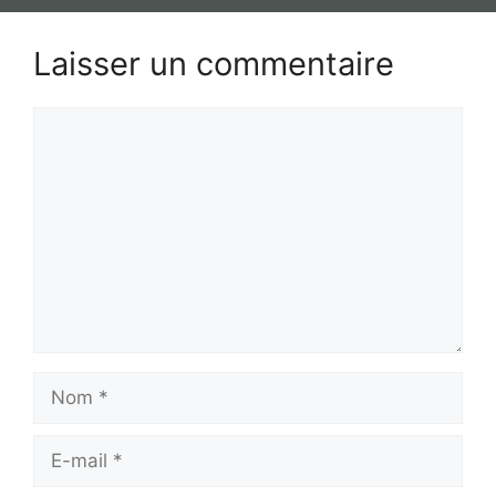
Laisser un commentaire
Commentaire
Nom
E-
mail