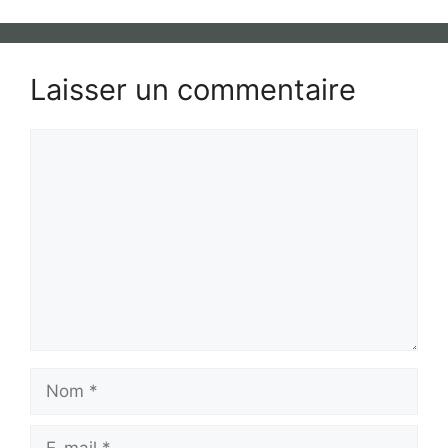
Laisser un commentaire
Commentaire
Nom
E-