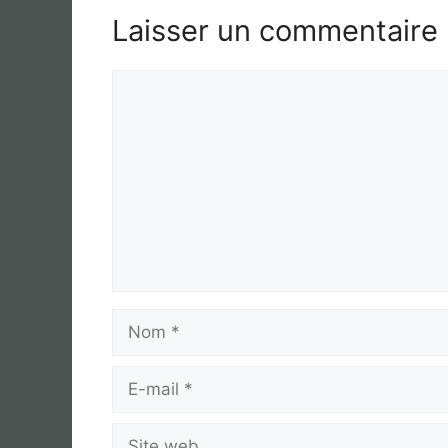
Laisser un commentaire
Commentaire
Nom
E-
mail
Site