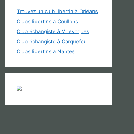
Trouvez un club libertin à Orléans
Clubs libertins à Coullons
Club échangiste à Villevoques
Club échangiste à Carquefou
Clubs libertins à Nantes