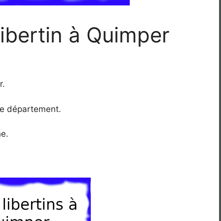
libertin à Quimper
r.
ême département.
he.