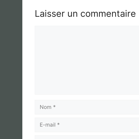
Laisser un commentaire
Commentaire
Nom
E-
mail
Site