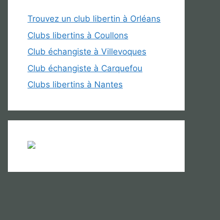
Trouvez un club libertin à Orléans
Clubs libertins à Coullons
Club échangiste à Villevoques
Club échangiste à Carquefou
Clubs libertins à Nantes