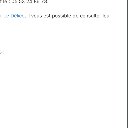
 le : 05 53 24 86 73.
ur
Le Délice
, il vous est possible de consulter leur
s :