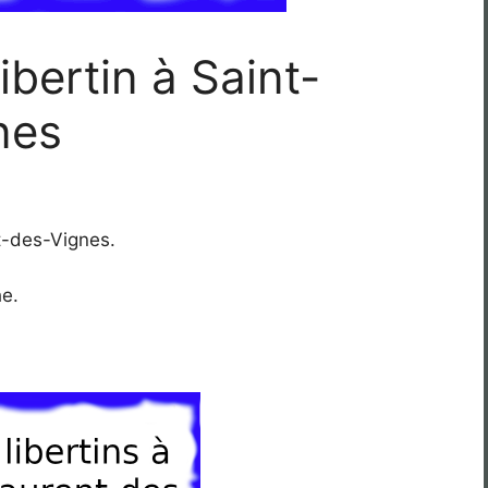
ibertin à Saint-
nes
nt-des-Vignes.
he.