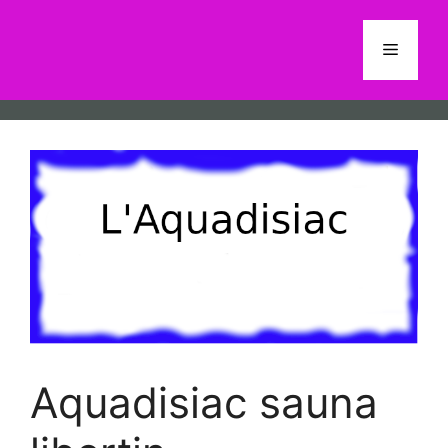
Aller
au
Menu
contenu
Aquadisiac sauna