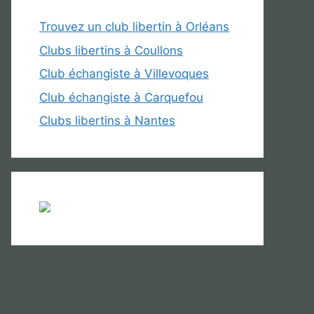
Trouvez un club libertin à Orléans
Clubs libertins à Coullons
Club échangiste à Villevoques
Club échangiste à Carquefou
Clubs libertins à Nantes