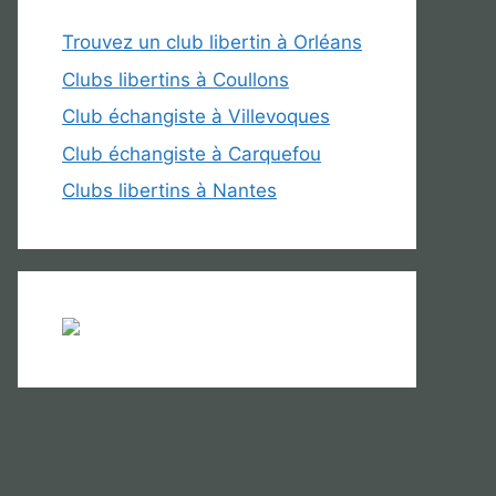
Trouvez un club libertin à Orléans
Clubs libertins à Coullons
Club échangiste à Villevoques
Club échangiste à Carquefou
Clubs libertins à Nantes