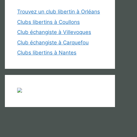
Trouvez un club libertin à Orléans
Clubs libertins à Coullons
Club échangiste à Villevoques
Club échangiste à Carquefou
Clubs libertins à Nantes