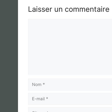
Laisser un commentaire
Commentaire
Nom
E-
mail
Site