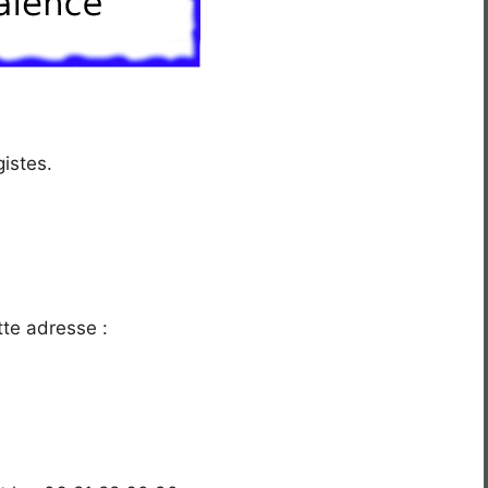
istes.
tte adresse :