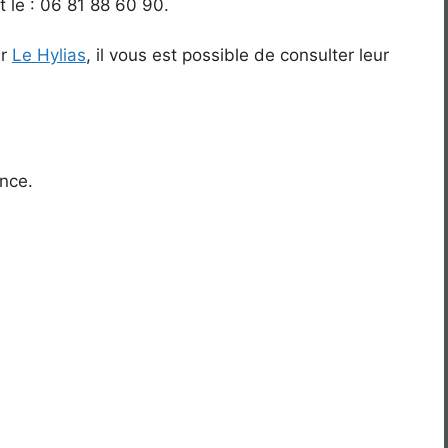
 le : 06 81 88 60 90.
ur
Le Hylias
, il vous est possible de consulter leur
ence.