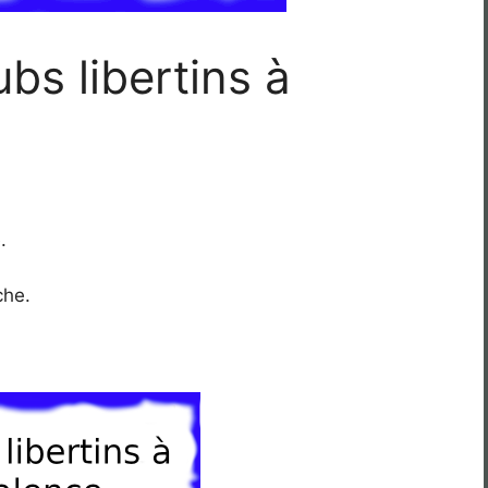
bs libertins à
.
che.