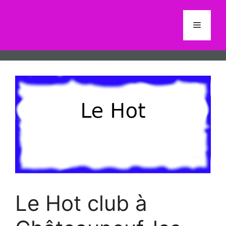
Aller
au
Menu
contenu
Le Hot club à