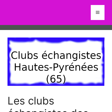
Aller
au
Menu
contenu
Les clubs