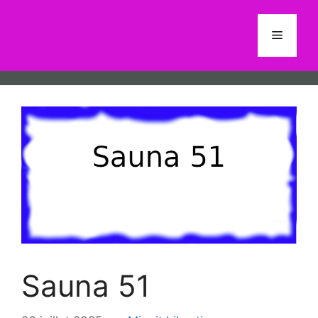
Aller
au
Menu
contenu
Sauna 51