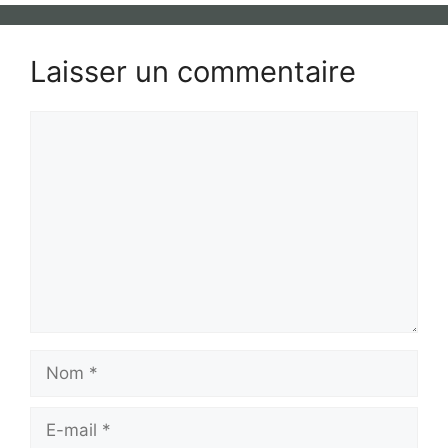
Laisser un commentaire
Commentaire
Nom
E-
mail