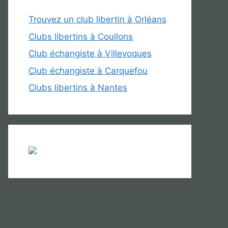
Trouvez un club libertin à Orléans
Clubs libertins à Coullons
Club échangiste à Villevoques
Club échangiste à Carquefou
Clubs libertins à Nantes