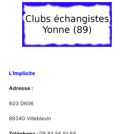
L’Implicite
Adresse :
603 D606
89340 Villeblevin
Téléphone :
09 83 56 51 66