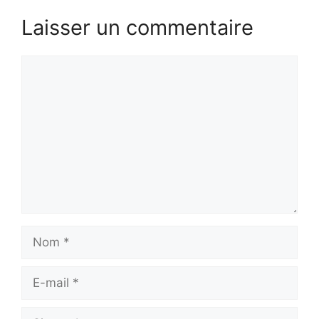
Laisser un commentaire
Commentaire
Nom
E-
mail
Site