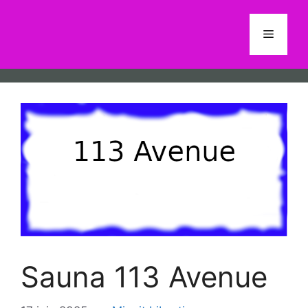
Aller
au
Menu
contenu
Sauna 113 Avenue