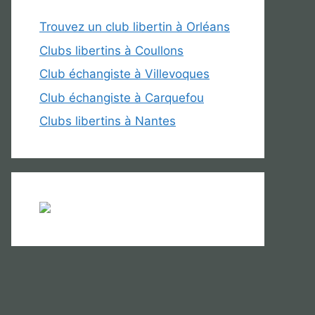
Trouvez un club libertin à Orléans
Clubs libertins à Coullons
Club échangiste à Villevoques
Club échangiste à Carquefou
Clubs libertins à Nantes