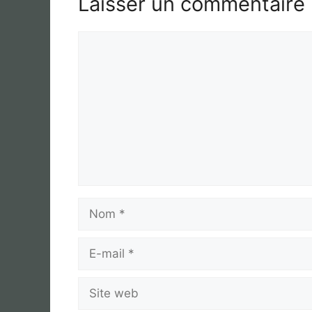
Laisser un commentaire
Commentaire
Nom
E-
mail
Site
web