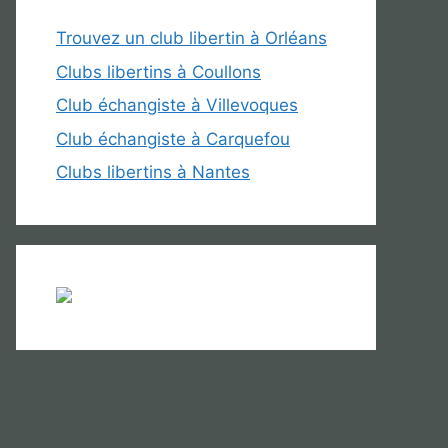
Trouvez un club libertin à Orléans
Clubs libertins à Coullons
Club échangiste à Villevoques
Club échangiste à Carquefou
Clubs libertins à Nantes