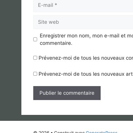
E-
mail
Site
web
Enregistrer mon nom, mon e-mail et mo
commentaire.
Prévenez-moi de tous les nouveaux co
Prévenez-moi de tous les nouveaux arti
© 2026
• Construit avec
GeneratePress