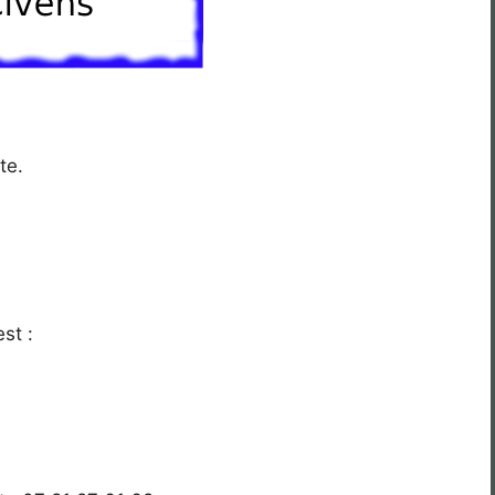
te.
st :